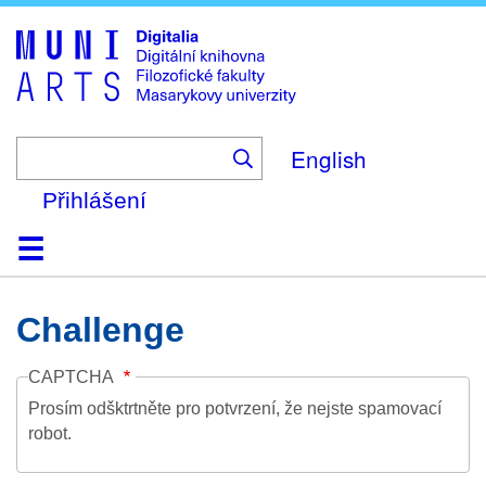
Skip
to
main
content
English
Přihlášení
Domů
Kolekce
Prohlížení
Vyhledávání
O platformě
Nápověda
Kontakt
Digitalia
Challenge
CAPTCHA
Prosím odšktrtněte pro potvrzení, že nejste spamovací
robot.