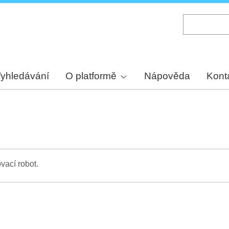
Skip
to
main
content
yhledávání
O platformě
Nápověda
Kont
vací robot.