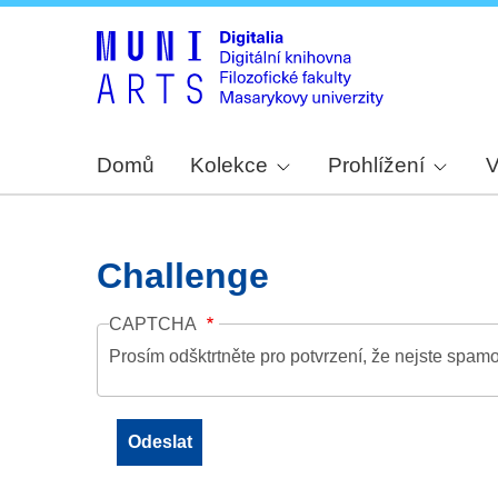
Domů
Kolekce
Prohlížení
V
Challenge
CAPTCHA
Prosím odšktrtněte pro potvrzení, že nejste spamo