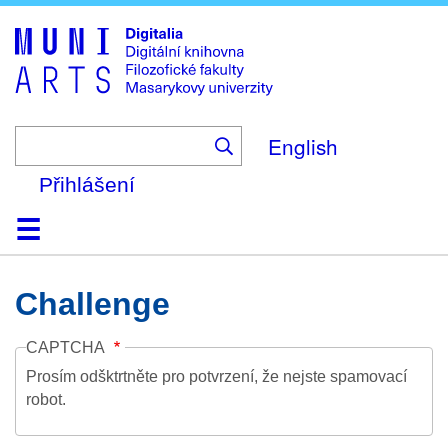
Skip
to
main
content
English
Přihlášení
Domů
Kolekce
Prohlížení
Vyhledávání
O platformě
Nápověda
Kontakt
Digitalia
Challenge
CAPTCHA
Prosím odšktrtněte pro potvrzení, že nejste spamovací
robot.