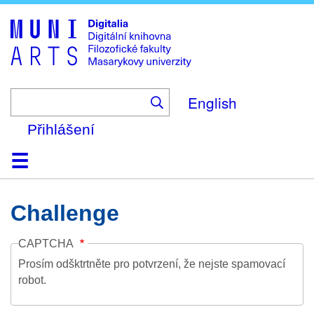
Skip
to
main
content
English
Přihlášení
Domů
Kolekce
Prohlížení
Vyhledávání
O platformě
Nápověda
Kontakt
Digitalia
Challenge
CAPTCHA
Prosím odšktrtněte pro potvrzení, že nejste spamovací
robot.