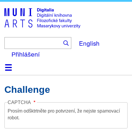
Skip
to
main
content
English
Přihlášení
Domů
Kolekce
Prohlížení
Vyhledávání
O platformě
Nápověda
Kontakt
Digitalia
Challenge
CAPTCHA
Prosím odšktrtněte pro potvrzení, že nejste spamovací
robot.