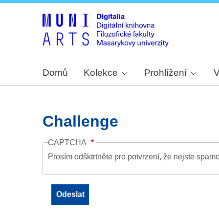
Domů
Kolekce
Prohlížení
V
Challenge
CAPTCHA
Prosím odšktrtněte pro potvrzení, že nejste spamo