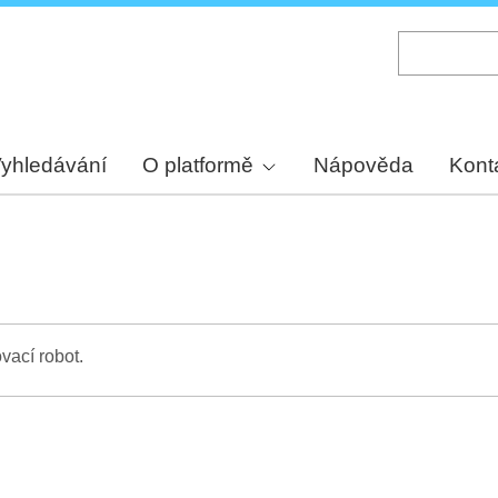
Skip
to
main
content
yhledávání
O platformě
Nápověda
Kont
vací robot.