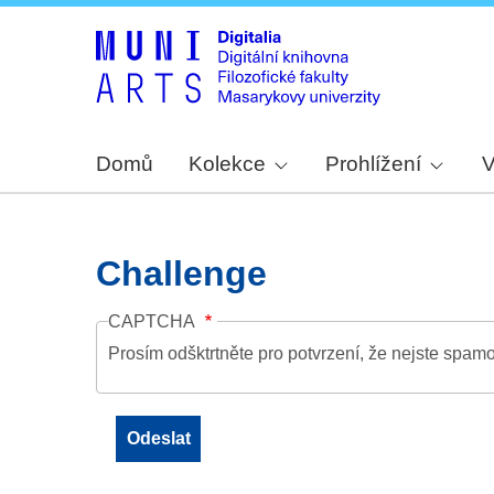
Domů
Kolekce
Prohlížení
V
Challenge
CAPTCHA
Prosím odšktrtněte pro potvrzení, že nejste spamo