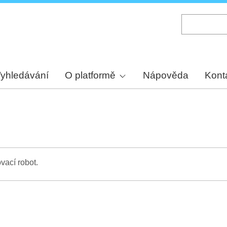
Skip
to
main
content
yhledávání
O platformě
Nápověda
Kont
vací robot.