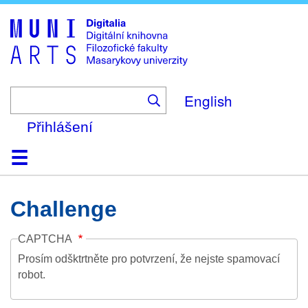
Skip
to
main
content
English
Přihlášení
Domů
Kolekce
Prohlížení
Vyhledávání
O platformě
Nápověda
Kontakt
Digitalia
Challenge
CAPTCHA
Prosím odšktrtněte pro potvrzení, že nejste spamovací
robot.