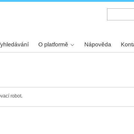
Skip
to
main
content
yhledávání
O platformě
Nápověda
Kont
vací robot.