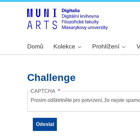
Domů
Kolekce
Prohlížení
V
Challenge
CAPTCHA
Prosím odšktrtněte pro potvrzení, že nejste spamo