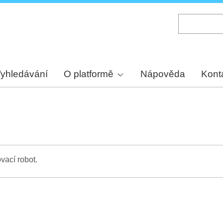
Skip
to
main
content
yhledávání
O platformě
Nápověda
Kont
vací robot.