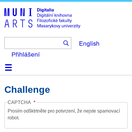
Skip
to
main
content
English
Přihlášení
Domů
Kolekce
Prohlížení
Vyhledávání
O platformě
Nápověda
Kontakt
Digitalia
Challenge
CAPTCHA
Prosím odšktrtněte pro potvrzení, že nejste spamovací
robot.