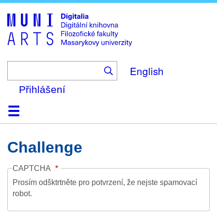
Skip
to
main
content
English
Přihlášení
Domů
Kolekce
Prohlížení
Vyhledávání
O platformě
Nápověda
Kontakt
Digitalia
Challenge
CAPTCHA
Prosím odšktrtněte pro potvrzení, že nejste spamovací
robot.