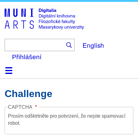
Skip
to
main
content
English
Přihlášení
Domů
Kolekce
Prohlížení
Vyhledávání
O platformě
Nápověda
Kontakt
Digitalia
Challenge
CAPTCHA
Prosím odšktrtněte pro potvrzení, že nejste spamovací
robot.