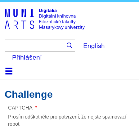
Skip
to
main
content
English
Přihlášení
Domů
Kolekce
Prohlížení
Vyhledávání
O platformě
Nápověda
Kontakt
Digitalia
Challenge
CAPTCHA
Prosím odšktrtněte pro potvrzení, že nejste spamovací
robot.