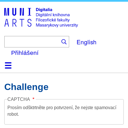
Skip
to
main
content
English
Přihlášení
Domů
Kolekce
Prohlížení
Vyhledávání
O platformě
Nápověda
Kontakt
Digitalia
Challenge
CAPTCHA
Prosím odšktrtněte pro potvrzení, že nejste spamovací
robot.