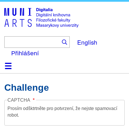
Skip
to
main
content
English
Přihlášení
Domů
Kolekce
Prohlížení
Vyhledávání
O platformě
Nápověda
Kontakt
Digitalia
Challenge
CAPTCHA
Prosím odšktrtněte pro potvrzení, že nejste spamovací
robot.