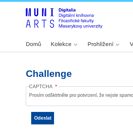
Domů
Kolekce
Prohlížení
V
Challenge
CAPTCHA
Prosím odšktrtněte pro potvrzení, že nejste spamo