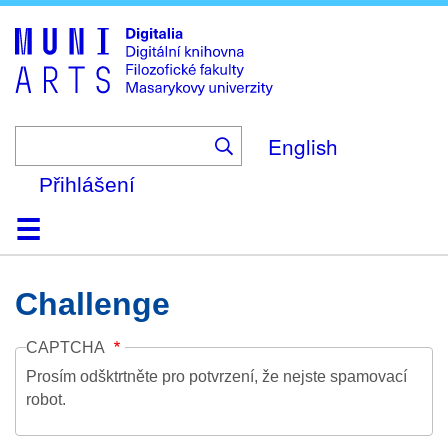
Skip
to
main
content
English
Přihlášení
Domů
Kolekce
Prohlížení
Vyhledávání
O platformě
Nápověda
Kontakt
Digitalia
Challenge
CAPTCHA
Prosím odšktrtněte pro potvrzení, že nejste spamovací
robot.