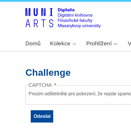
Domů
Kolekce
Prohlížení
V
Challenge
CAPTCHA
Prosím odšktrtněte pro potvrzení, že nejste spamo