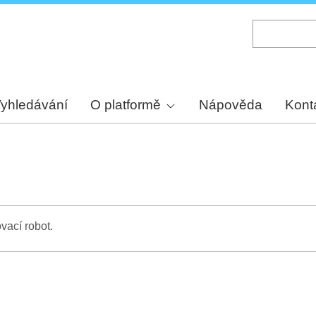
Skip
to
main
content
yhledávání
O platformě
Nápověda
Kont
vací robot.