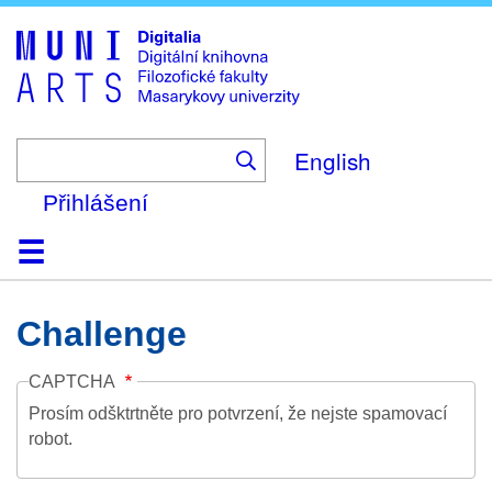
Skip
to
main
content
English
Přihlášení
Domů
Kolekce
Prohlížení
Vyhledávání
O platformě
Nápověda
Kontakt
Digitalia
Challenge
CAPTCHA
Prosím odšktrtněte pro potvrzení, že nejste spamovací
robot.