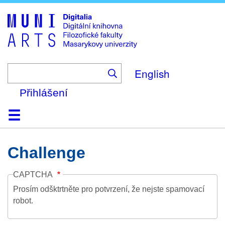
Skip
to
main
content
English
Přihlášení
Domů
Kolekce
Prohlížení
Vyhledávání
O platformě
Nápověda
Kontakt
Digitalia
Challenge
CAPTCHA
Prosím odšktrtněte pro potvrzení, že nejste spamovací
robot.