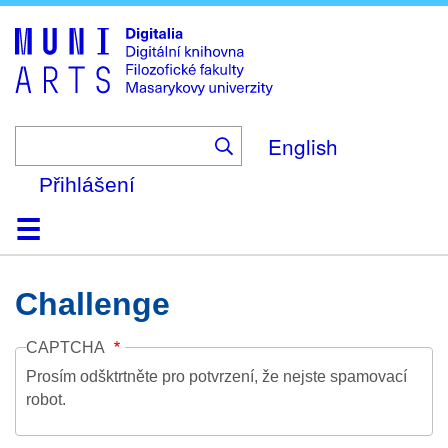
Skip
to
main
content
English
Přihlášení
Domů
Kolekce
Prohlížení
Vyhledávání
O platformě
Nápověda
Kontakt
Digitalia
Challenge
CAPTCHA
Prosím odšktrtněte pro potvrzení, že nejste spamovací
robot.