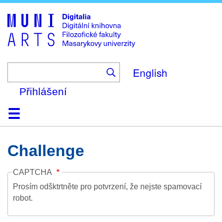
Skip
to
main
content
English
Přihlášení
Domů
Kolekce
Prohlížení
Vyhledávání
O platformě
Nápověda
Kontakt
Digitalia
Challenge
CAPTCHA
Prosím odšktrtněte pro potvrzení, že nejste spamovací
robot.