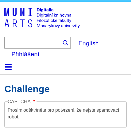
Skip
to
main
content
English
Přihlášení
Domů
Kolekce
Prohlížení
Vyhledávání
O platformě
Nápověda
Kontakt
Digitalia
Challenge
CAPTCHA
Prosím odšktrtněte pro potvrzení, že nejste spamovací
robot.