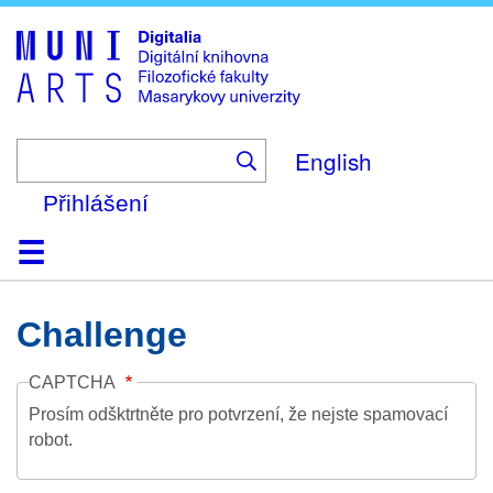
Skip
to
main
content
English
Přihlášení
Domů
Kolekce
Prohlížení
Vyhledávání
O platformě
Nápověda
Kontakt
Digitalia
Challenge
CAPTCHA
Prosím odšktrtněte pro potvrzení, že nejste spamovací
robot.