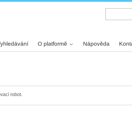
Skip
to
main
content
yhledávání
O platformě
Nápověda
Kont
vací robot.