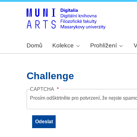
Domů
Kolekce
Prohlížení
V
Challenge
CAPTCHA
Prosím odšktrtněte pro potvrzení, že nejste spamo