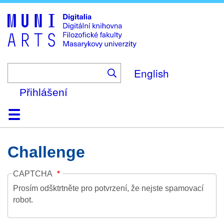
Skip
to
main
content
English
Přihlášení
Domů
Kolekce
Prohlížení
Vyhledávání
O platformě
Nápověda
Kontakt
Digitalia
Challenge
CAPTCHA
Prosím odšktrtněte pro potvrzení, že nejste spamovací
robot.