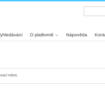
Skip
to
main
content
yhledávání
O platformě
Nápověda
Kont
vací robot.