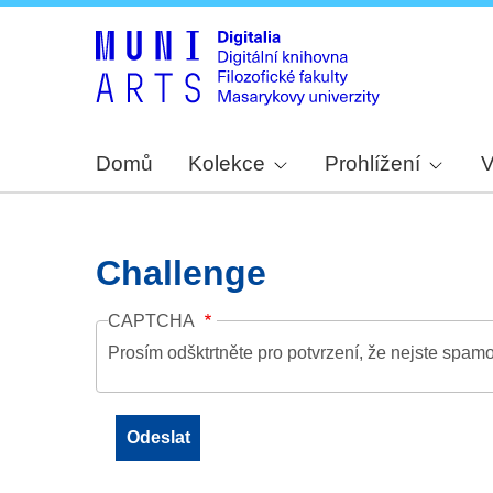
Domů
Kolekce
Prohlížení
V
Challenge
CAPTCHA
Prosím odšktrtněte pro potvrzení, že nejste spamo