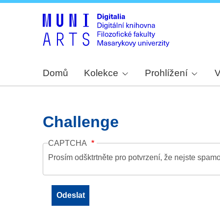
Domů
Kolekce
Prohlížení
V
Challenge
CAPTCHA
Prosím odšktrtněte pro potvrzení, že nejste spamo