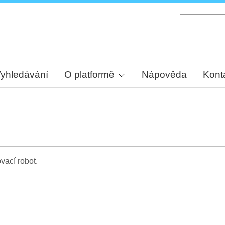
Skip
to
main
content
yhledávání
O platformě
Nápověda
Kont
vací robot.