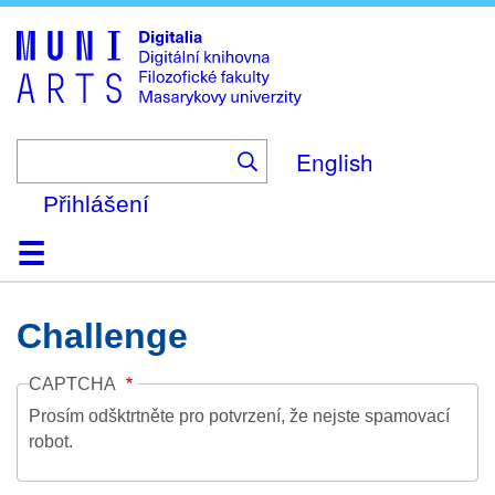
Skip
to
main
content
English
Přihlášení
Domů
Kolekce
Prohlížení
Vyhledávání
O platformě
Nápověda
Kontakt
Digitalia
Challenge
CAPTCHA
Prosím odšktrtněte pro potvrzení, že nejste spamovací
robot.