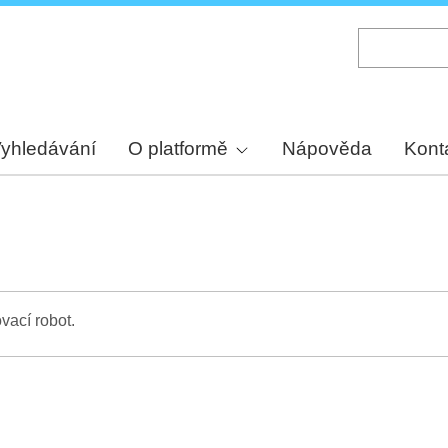
Skip
to
main
content
yhledávání
O platformě
Nápověda
Kont
vací robot.