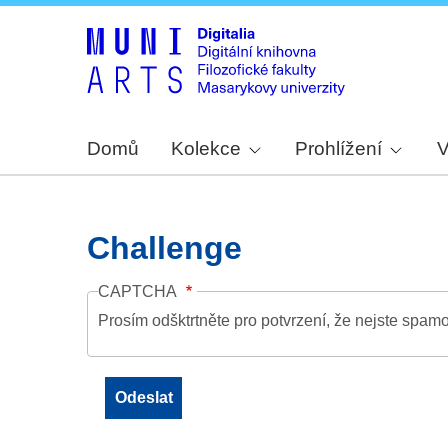
Domů
Kolekce
Prohlížení
V
Challenge
CAPTCHA
Prosím odšktrtněte pro potvrzení, že nejste spamo