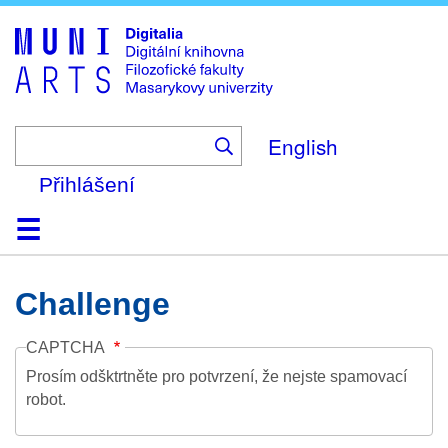
Skip
to
main
content
English
Přihlášení
Domů
Kolekce
Prohlížení
Vyhledávání
O platformě
Nápověda
Kontakt
Digitalia
Challenge
CAPTCHA
Prosím odšktrtněte pro potvrzení, že nejste spamovací
robot.