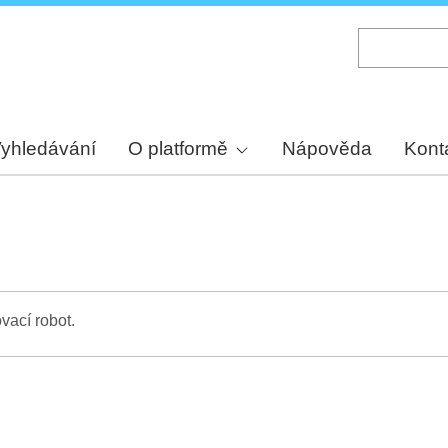
Skip
to
main
content
yhledávání
O platformě
Nápověda
Kont
vací robot.