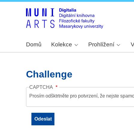
Domů
Kolekce
Prohlížení
V
Challenge
CAPTCHA
Prosím odšktrtněte pro potvrzení, že nejste spamo