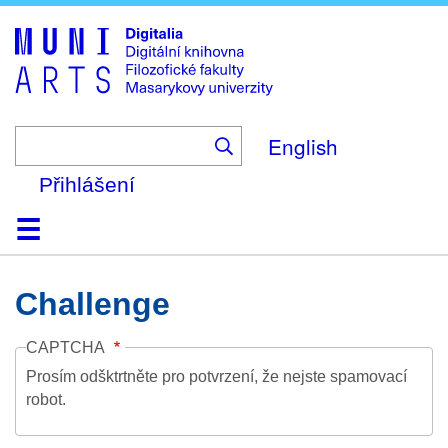
Skip
to
main
content
English
Přihlášení
Domů
Kolekce
Prohlížení
Vyhledávání
O platformě
Nápověda
Kontakt
Digitalia
Challenge
CAPTCHA
Prosím odšktrtněte pro potvrzení, že nejste spamovací
robot.