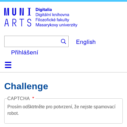
Skip
to
main
content
English
Přihlášení
Domů
Kolekce
Prohlížení
Vyhledávání
O platformě
Nápověda
Kontakt
Digitalia
Challenge
CAPTCHA
Prosím odšktrtněte pro potvrzení, že nejste spamovací
robot.