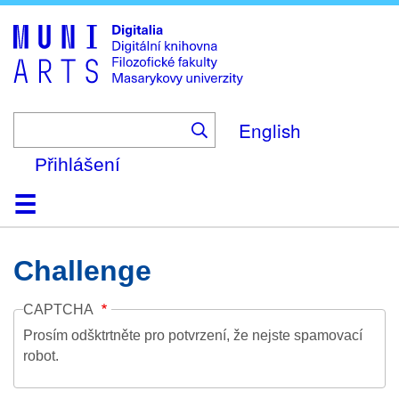
Skip
to
main
content
English
Přihlášení
Domů
Kolekce
Prohlížení
Vyhledávání
O platformě
Nápověda
Kontakt
Digitalia
Challenge
CAPTCHA
Prosím odšktrtněte pro potvrzení, že nejste spamovací
robot.