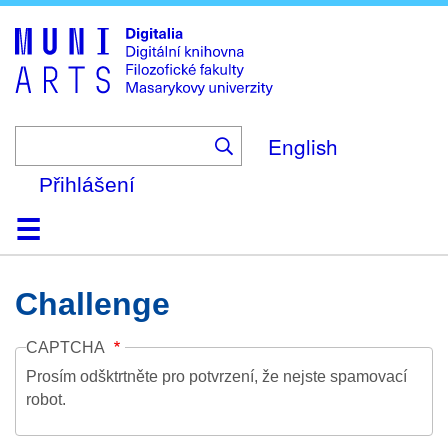
Skip
to
main
content
English
Přihlášení
Domů
Kolekce
Prohlížení
Vyhledávání
O platformě
Nápověda
Kontakt
Digitalia
Challenge
CAPTCHA
Prosím odšktrtněte pro potvrzení, že nejste spamovací
robot.