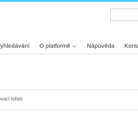
Skip
to
main
content
yhledávání
O platformě
Nápověda
Kont
vací robot.