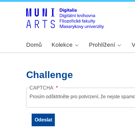
Domů
Kolekce
Prohlížení
V
Challenge
CAPTCHA
Prosím odšktrtněte pro potvrzení, že nejste spamo