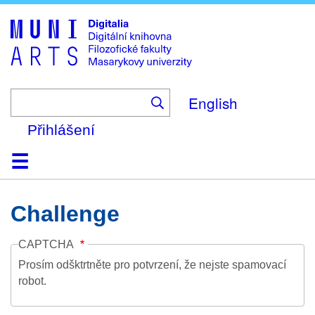
Skip
to
main
content
English
Přihlášení
Domů
Kolekce
Prohlížení
Vyhledávání
O platformě
Nápověda
Kontakt
Digitalia
Challenge
CAPTCHA
Prosím odšktrtněte pro potvrzení, že nejste spamovací
robot.