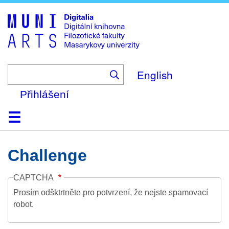
Skip
to
main
content
English
Přihlášení
Domů
Kolekce
Prohlížení
Vyhledávání
O platformě
Nápověda
Kontakt
Digitalia
Challenge
CAPTCHA
Prosím odšktrtněte pro potvrzení, že nejste spamovací
robot.