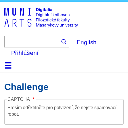
Skip
to
main
content
English
Přihlášení
Domů
Kolekce
Prohlížení
Vyhledávání
O platformě
Nápověda
Kontakt
Digitalia
Challenge
CAPTCHA
Prosím odšktrtněte pro potvrzení, že nejste spamovací
robot.