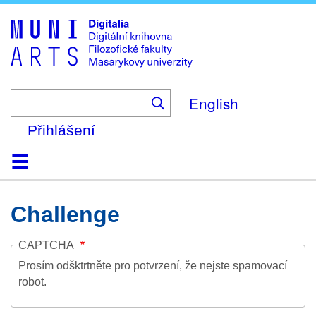
Skip
to
main
content
English
Přihlášení
Domů
Kolekce
Prohlížení
Vyhledávání
O platformě
Nápověda
Kontakt
Digitalia
Challenge
CAPTCHA
Prosím odšktrtněte pro potvrzení, že nejste spamovací
robot.