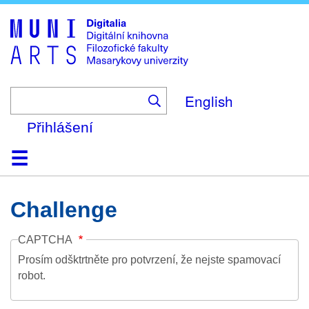
Skip
to
main
content
English
Přihlášení
Domů
Kolekce
Prohlížení
Vyhledávání
O platformě
Nápověda
Kontakt
Digitalia
Challenge
CAPTCHA
Prosím odšktrtněte pro potvrzení, že nejste spamovací
robot.