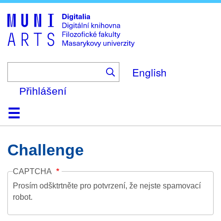
Skip
to
main
content
English
Přihlášení
Domů
Kolekce
Prohlížení
Vyhledávání
O platformě
Nápověda
Kontakt
Digitalia
Challenge
CAPTCHA
Prosím odšktrtněte pro potvrzení, že nejste spamovací
robot.