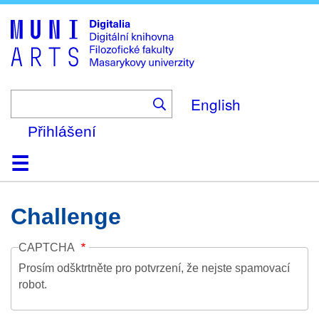
Skip
to
main
content
English
Přihlášení
Domů
Kolekce
Prohlížení
Vyhledávání
O platformě
Nápověda
Kontakt
Digitalia
Challenge
CAPTCHA
Prosím odšktrtněte pro potvrzení, že nejste spamovací
robot.