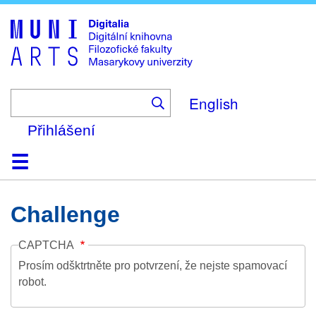
Skip
to
main
content
English
Přihlášení
Domů
Kolekce
Prohlížení
Vyhledávání
O platformě
Nápověda
Kontakt
Digitalia
Challenge
CAPTCHA
Prosím odšktrtněte pro potvrzení, že nejste spamovací
robot.