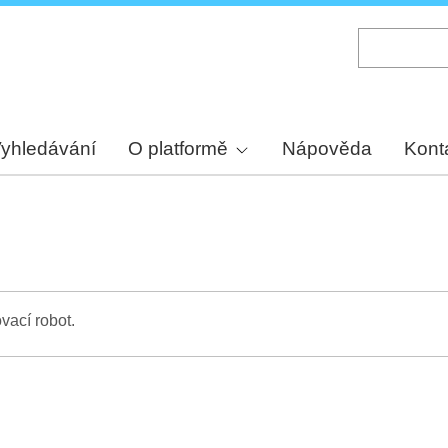
Skip
to
main
content
yhledávání
O platformě
Nápověda
Kont
vací robot.