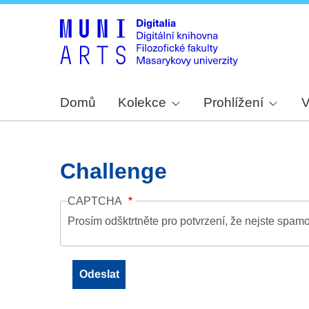
Domů
Kolekce
Prohlížení
V
Challenge
CAPTCHA
Prosím odšktrtněte pro potvrzení, že nejste spamo