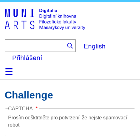
Skip
to
main
content
English
Přihlášení
Domů
Kolekce
Prohlížení
Vyhledávání
O platformě
Nápověda
Kontakt
Digitalia
Challenge
CAPTCHA
Prosím odšktrtněte pro potvrzení, že nejste spamovací
robot.