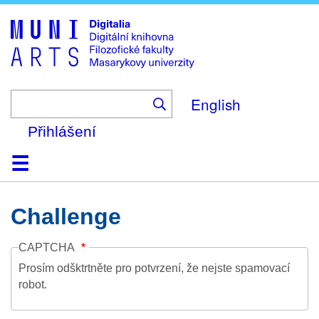
Skip
to
main
content
English
Přihlášení
Domů
Kolekce
Prohlížení
Vyhledávání
O platformě
Nápověda
Kontakt
Digitalia
Challenge
CAPTCHA
Prosím odšktrtněte pro potvrzení, že nejste spamovací
robot.