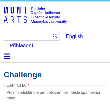
Skip
to
main
content
English
Přihlášení
Domů
Kolekce
Prohlížení
Vyhledávání
O platformě
Nápověda
Kontakt
Digitalia
Challenge
CAPTCHA
Prosím odšktrtněte pro potvrzení, že nejste spamovací
robot.